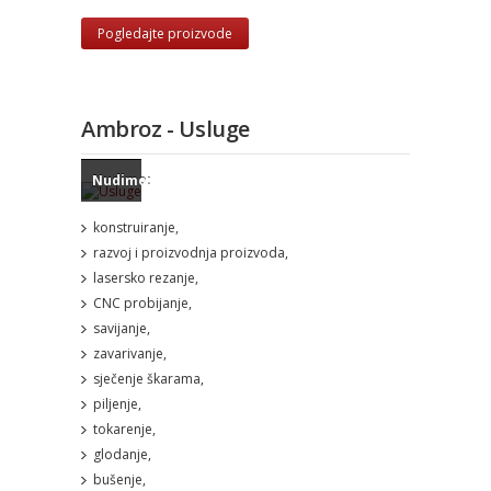
Pogledajte proizvode
Ambroz - Usluge
Nudimo:
konstruiranje,
razvoj i proizvodnja proizvoda,
lasersko rezanje,
CNC probijanje,
savijanje,
zavarivanje,
sječenje škarama,
piljenje,
tokarenje,
glodanje,
bušenje,