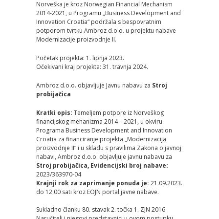
Norveška je kroz Norwegian Financial Mechanism
2014-2021, u Programu „Business Development and
Innovation Croatia“ podržala s bespovratnim
potporom tvrtku Ambroz d.o.o. u projektu nabave
Modernizacije proizvodnje II.
Početak projekta: 1. lipnja 2023.
Očekivani kraj projekta: 31. travnja 2024.
Ambroz d.o.o. objavljuje Javnu nabavu za
Stroj
probijačica
Kratki opis:
Temeljem potpore iz Norveškog
financijskog mehanizma 2014 – 2021, u okviru
Programa Business Development and Innovation
Croatia za financiranje projekta „Modernizacija
proizvodnje II“ i u skladu s pravilima Zakona o javnoj
nabavi, Ambroz d.o.o. objavljuje javnu nabavu za
Stroj probijačica, Evidencijski broj nabave:
2023/363970-04
Krajnji rok za zaprimanje ponuda je:
21.09.2023.
do 12.00 sati kroz EOJN portal javne nabave.
Sukladno članku 80. stavak 2. točka 1. ZJN 2016
Naručitelj i njegovi predstavnici u ovom postupku