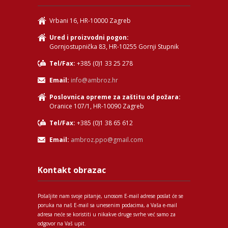
Vrbani 16, HR-10000 Zagreb
Ured i proizvodni pogon:
Gornjostupnička 83, HR-10255 Gornji Stupnik
Tel/Fax:
+385 (0)1 33 25 278
Email:
info@ambroz.hr
Poslovnica opreme za zaštitu od požara:
Oranice 107/1, HR-10090 Zagreb
Tel/Fax:
+385 (0)1 38 65 612
Email:
ambroz.ppo@gmail.com
Kontakt obrazac
Pošaljite nam svoje pitanje, unosom E-mail adrese poslat će se
poruka na naš E-mail sa unesenim podacima, a Vaša e-mail
adresa neće se koristiti u nikakve druge svrhe već samo za
odgovor na Vaš upit.