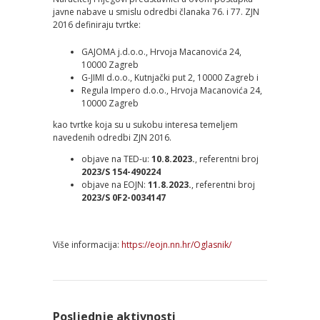
javne nabave u smislu odredbi članaka 76. i 77. ZJN
2016 definiraju tvrtke:
GAJOMA j.d.o.o., Hrvoja Macanovića 24,
10000 Zagreb
G-JIMI d.o.o., Kutnjački put 2, 10000 Zagreb i
Regula Impero d.o.o., Hrvoja Macanovića 24,
10000 Zagreb
kao tvrtke koja su u sukobu interesa temeljem
navedenih odredbi ZJN 2016.
objave na TED-u:
10.8.2023.
, referentni broj
2023/S 154-490224
objave na EOJN:
11.8.2023.
, referentni broj
2023/S 0F2-0034147
Više informacija:
https://eojn.nn.hr/Oglasnik/
Posljednje aktivnosti