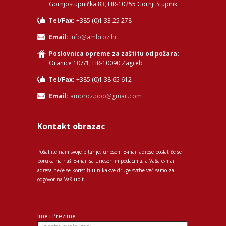
Gornjostupnička 83, HR-10255 Gornji Stupnik
Tel/Fax:
+385 (0)1 33 25 278
Email:
info@ambroz.hr
Poslovnica opreme za zaštitu od požara:
Oranice 107/1, HR-10090 Zagreb
Tel/Fax:
+385 (0)1 38 65 612
Email:
ambroz.ppo@gmail.com
Kontakt obrazac
Pošaljite nam svoje pitanje, unosom E-mail adrese poslat će se
poruka na naš E-mail sa unesenim podacima, a Vaša e-mail
adresa neće se koristiti u nikakve druge svrhe već samo za
odgovor na Vaš upit.
Ime i Prezime