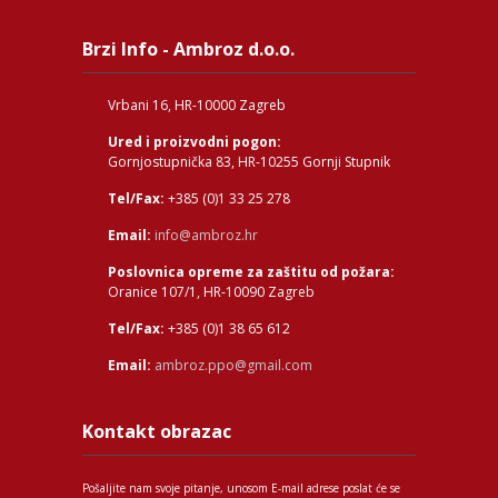
Brzi Info - Ambroz d.o.o.
Vrbani 16, HR-10000 Zagreb
Ured i proizvodni pogon:
Gornjostupnička 83, HR-10255 Gornji Stupnik
Tel/Fax:
+385 (0)1 33 25 278
Email:
info@ambroz.hr
Poslovnica opreme za zaštitu od požara:
Oranice 107/1, HR-10090 Zagreb
Tel/Fax:
+385 (0)1 38 65 612
Email:
ambroz.ppo@gmail.com
Kontakt obrazac
Pošaljite nam svoje pitanje, unosom E-mail adrese poslat će se