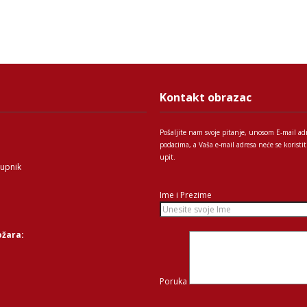
Kontakt obrazac
Pošaljite nam svoje pitanje, unosom E-mail ad
podacima, a Vaša e-mail adresa neće se korist
upit.
tupnik
Ime i Prezime
ožara:
Poruka