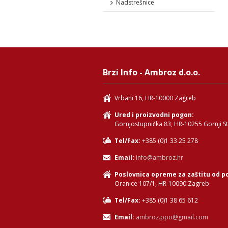
Nadstrešnice
Brzi Info - Ambroz d.o.o.
Vrbani 16, HR-10000 Zagreb
Ured i proizvodni pogon:
Gornjostupnička 83, HR-10255 Gornji S
Tel/Fax:
+385 (0)1 33 25 278
Email:
info@ambroz.hr
Poslovnica opreme za zaštitu od p
Oranice 107/1, HR-10090 Zagreb
Tel/Fax:
+385 (0)1 38 65 612
Email:
ambroz.ppo@gmail.com