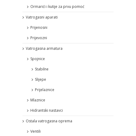
Ormarići i kutije za prvu pomoć
Vatrogasni aparati
Prijenosni
Prijevozni
Vatrogasna armatura
Spojnice
Stabilne
Slijepe
Prijelaznice
Mlaznice
Hidrantski nastavci
Ostala vatrogasna oprema
Ventili