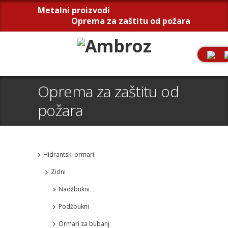
Metalni proizvodi
Oprema za zaštitu od požara
Oprema za zaštitu od
požara
Hidrantski ormari
Zidni
Nadžbukni
Podžbukni
Ormari za bubanj