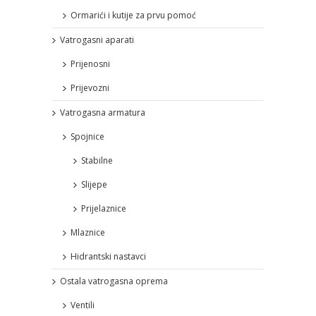
Ormarići i kutije za prvu pomoć
Vatrogasni aparati
Prijenosni
Prijevozni
Vatrogasna armatura
Spojnice
Stabilne
Slijepe
Prijelaznice
Mlaznice
Hidrantski nastavci
Ostala vatrogasna oprema
Ventili