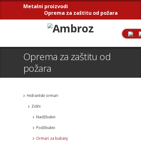
Metalni proizvodi
Oprema za zaštitu od požara
Oprema za zaštitu od
požara
Hidrantski ormari
Zidni
Nadžbukni
Podžbukni
Ormari za bubanj