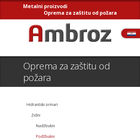
Metalni proizvodi
Oprema za zaštitu od požara
Oprema za zaštitu od
požara
Hidrantski ormari
Zidni
Nadžbukni
Podžbukni