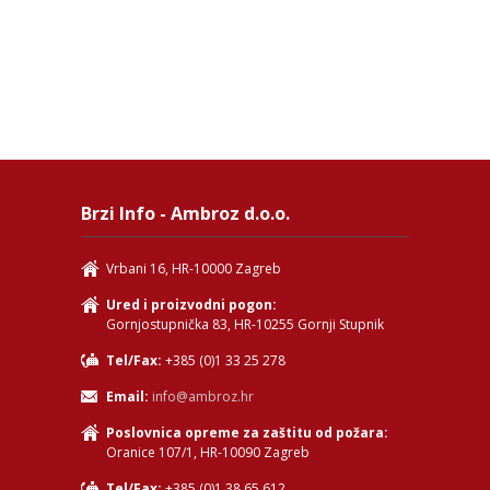
Brzi Info - Ambroz d.o.o.
Vrbani 16, HR-10000 Zagreb
Ured i proizvodni pogon:
Gornjostupnička 83, HR-10255 Gornji Stupnik
Tel/Fax:
+385 (0)1 33 25 278
Email:
info@ambroz.hr
Poslovnica opreme za zaštitu od požara:
Oranice 107/1, HR-10090 Zagreb
Tel/Fax:
+385 (0)1 38 65 612