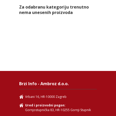
Za odabranu kategoriju trenutno
nema unesenih proizvoda
Brzi Info - Ambroz d.o.o.
Vrbani 16, HR-10000 Zagreb
Ured i proizvodni pogon:
Gornjostupnička 83, HR-10255 Gornji Stupnik