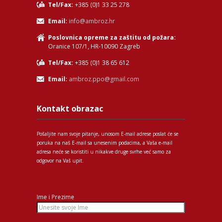
Tel/Fax:
+385 (0)1 33 25 278
Email:
info@ambroz.hr
Poslovnica opreme za zaštitu od požara:
Oranice 107/1, HR-10090 Zagreb
Tel/Fax:
+385 (0)1 38 65 612
Email:
ambroz.ppo@gmail.com
Kontakt obrazac
Pošaljite nam svoje pitanje, unosom E-mail adrese poslat će se
poruka na naš E-mail sa unesenim podacima, a Vaša e-mail
adresa neće se koristiti u nikakve druge svrhe već samo za
odgovor na Vaš upit.
Ime i Prezime