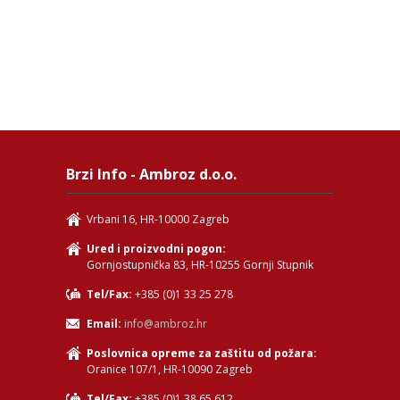
Brzi Info - Ambroz d.o.o.
Vrbani 16, HR-10000 Zagreb
Ured i proizvodni pogon:
Gornjostupnička 83, HR-10255 Gornji Stupnik
Tel/Fax:
+385 (0)1 33 25 278
Email:
info@ambroz.hr
Poslovnica opreme za zaštitu od požara:
Oranice 107/1, HR-10090 Zagreb
Tel/Fax:
+385 (0)1 38 65 612